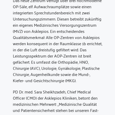
Das neue Zentrum verfügt über drei hochmoderne
OP-Säle, elf Aufwachraumplätze sowie einen
integrierten Sprechstundenbereich mit zwei
Untersuchungszimmern. Diesen betreibt zukünftig
ein eigenes Medizinisches Versorgungszentrum
(MVZ) von Asklepios. Ein entscheidendes
Qualitätsmerkmal: Alle OP-Zentren von Asklepios
werden konsequent in der Raumklasse 1b errichtet,
in der die Luft dreistufig gefiltert wird. Das
Leistungsspektrum der AOP-Zentren ist breit
gefächert. Es umfasst die Orthopädie, HNO,
Chirurgie (AVC), Urologie, Gynäkologie, Plastische
Chirurgie, Augenheilkunde sowie die Mund-,
Kiefer- und Gesichtschirurgie (MKG).
PD Dr. med. Sara Sheikhzadeh, Chief Medical
Officer (CMO) der Asklepios Kliniken, betont den
medizinischen Mehrwert: „Medizinische Qualität
und Patientensicherheit stehen bei unseren Fast-