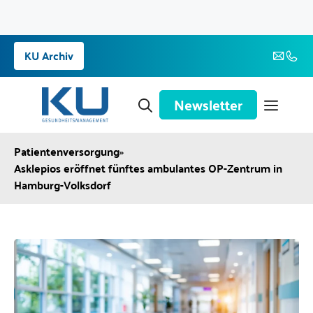
Zum
KU Archiv
Inhalt
springen
Newsletter
Patientenversorgung
»
Asklepios eröffnet fünftes ambulantes OP-Zentrum in
Hamburg-Volksdorf