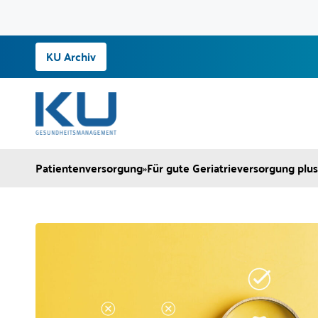
Zum
KU Archiv
Inhalt
springen
Patientenversorgung
»
Für gute Geriatrieversorgung plu