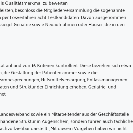
als Qualitätsmerkmal zu bewerten.
isten, beschloss die Mitgliederversammlung die sogenannte
ch per Losverfahren acht Testkandidaten. Davon ausgenommen
tssiegel Geriatrie sowie Neuaufnahmen oder Häuser, die in den
t anhand von 16 Kriterien kontrolliert. Diese beziehen sich etwa
am, die Gestaltung der Patientenzimmer sowie die
Teambesprechungen, Hilfsmittelversorgung, Entlassmanagement –
ten und Struktur der Einrichtung erhoben, Geriatrie- und
net.
andesverband sowie ein Mitarbeitender aus der Geschäftsstelle
vorhandene Struktur in Augenschein, sondern führen auch fachliche
nachvollziehbar darstellt. „Mit diesem Vorgehen haben wir nicht