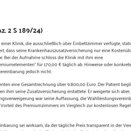
z. 2 S 189/24)
iner Klinik, die ausschließlich über Einbettzimmer verfügte, stat
rmiert, dass seine Krankenhauszusatzversicherung nur eine Kosten
. Bei der Aufnahme schloss die Klinik mit ihm eine
emiumelementen“ für 170,00 € täglich ab. Hinweise oder konkret
ereinbarung jedoch nicht.
ienten eine Gesamtrechnung über 9.800,00 Euro. Der Patient begl
n ihm seine Zusatzversicherung erstattete. Er weigerte sich aber,
ungsverweigerung war seine Auffassung, die Wahlleistungsvereinb
r Vorteil des Premiumzimmers im Vergleich zur kostenlosen Regel
einbarung sei wirksam, da der tägliche Preis transparent in der Ve