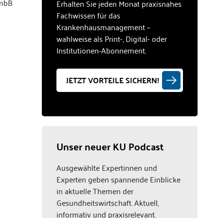
 mbB
Erhalten Sie jeden Monat praxisnahes
Fachwissen für das
Krankenhausmanagement –
wahlweise als Print-, Digital- oder
Institutionen-Abonnement.
JETZT VORTEILE SICHERN!
Unser neuer KU Podcast
Ausgewählte Expertinnen und
Experten geben spannende Einblicke
in aktuelle Themen der
Gesundheitswirtschaft. Aktuell,
informativ und praxisrelevant.