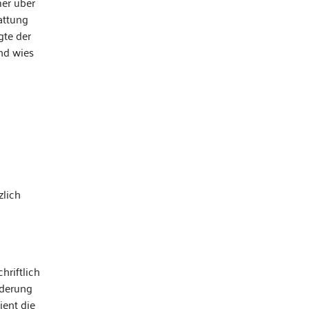
er über
attung
gte der
nd wies
zlich
hriftlich
rderung
ient die