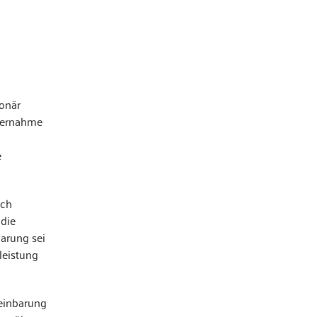
ionär
übernahme
e
ich
 die
arung sei
leistung
reinbarung