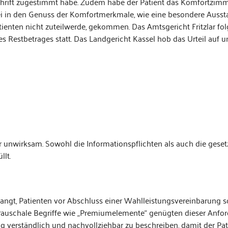
chrift zugestimmt habe. Zudem habe der Patient das Komfortzimm
ei in den Genuss der Komfortmerkmale, wie eine besondere Ausst
ienten nicht zuteilwerde, gekommen. Das Amtsgericht Fritzlar fol
 Restbetrages statt. Das Landgericht Kassel hob das Urteil auf u
r unwirksam. Sowohl die Informationspflichten als auch die geset
lt.
langt, Patienten vor Abschluss einer Wahlleistungsvereinbarung sc
. Pauschale Begriffe wie „Premiumelemente“ genügten dieser Anfo
ng verständlich und nachvollziehbar zu beschreiben, damit der Pat