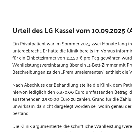
Urteil des LG Kassel vom 10.09.2025 (A
Ein Privatpatient war im Sommer 2023 zwei Monate lang in e
untergebracht. Er hatte die Klinik bereits im Voraus info
für ein Einbettzimmer von 112,50 € pro Tag gewähren würde
Wahlleistungsvereinbarung über ein „1-Bett-Zimmer mit Pr
Beschreibungen zu den „Premiumelementen“ enthielt die V
Nach Abschluss der Behandlung stellte die Klinik dem Pat
hiervon lediglich den 6.870,00 Euro umfassenden Betrag, de
ausstehenden 2.930,00 Euro zu zahlen. Grund für die Zahl
unwirksam, da nicht dargelegt worden sei, worin genau de
bestand.
Die Klinik argumentierte, die schriftliche Wahlleistungsver