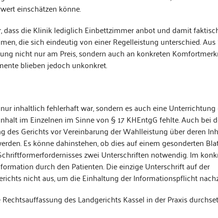
wert einschätzen könne.
dass die Klinik lediglich Einbettzimmer anbot und damit faktisc
en, die sich eindeutig von einer Regelleistung unterschied. Aus 
barung nicht nur am Preis, sondern auch an konkreten Komfortmer
mente blieben jedoch unkonkret.
 nur inhaltlich fehlerhaft war, sondern es auch eine Unterrichtung
Inhalt im Einzelnen im Sinne von § 17 KHEntgG fehlte. Auch bei d
g des Gerichts vor Vereinbarung der Wahlleistung über deren Inh
werden. Es könne dahinstehen, ob dies auf einem gesonderten Blat
chriftformerfordernisses zwei Unterschriften notwendig. Im konkr
nformation durch den Patienten. Die einzige Unterschrift auf der
ichts nicht aus, um die Einhaltung der Informationspflicht nach
die Rechtsauffassung des Landgerichts Kassel in der Praxis durchset