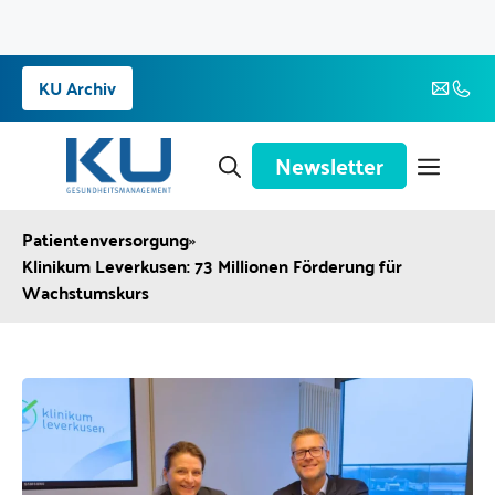
Zum
KU Archiv
Inhalt
springen
Newsletter
Patientenversorgung
»
Klinikum Leverkusen: 73 Millionen Förderung für
Wachstumskurs