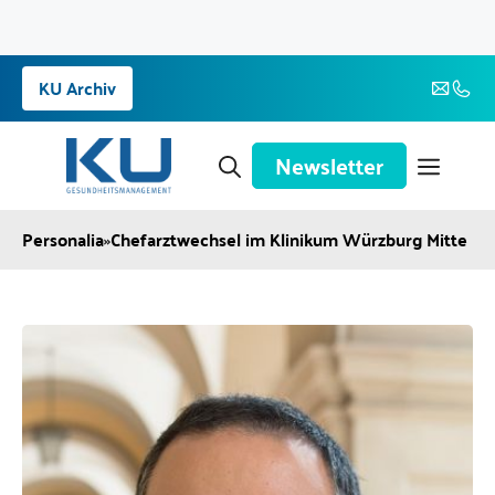
Zum
KU Archiv
Inhalt
springen
Newsletter
Personalia
»
Chefarztwechsel im Klinikum Würzburg Mitte