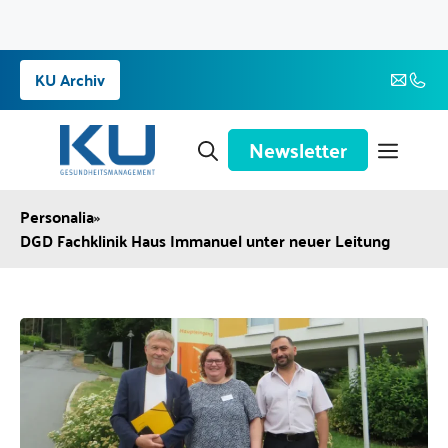
Zum
KU Archiv
Inhalt
springen
Newsletter
Personalia
»
DGD Fachklinik Haus Immanuel unter neuer Leitung