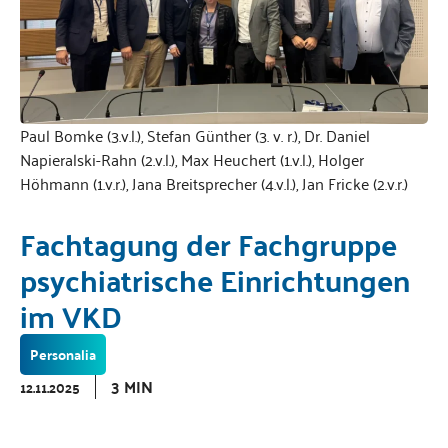
Paul Bomke (3.v.l.), Stefan Günther (3. v. r.), Dr. Daniel
Napieralski-Rahn (2.v.l.), Max Heuchert (1.v.l.), Holger
Höhmann (1.v.r.), Jana Breitsprecher (4.v.l.), Jan Fricke (2.v.r.)
Fachtagung der Fachgruppe
psychiatrische Einrichtungen
im VKD
Personalia
3 MIN
12.11.2025