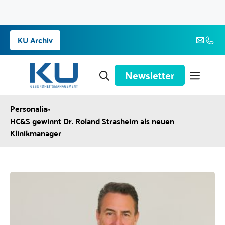
Zum
KU Archiv
Inhalt
springen
Newsletter
Personalia
»
HC&S gewinnt Dr. Roland Strasheim als neuen
Klinikmanager