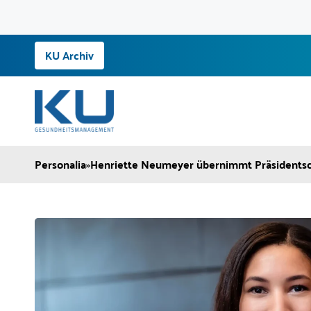
Zum
KU Archiv
Inhalt
springen
Personalia
»
Henriette Neumeyer übernimmt Präsidentsch