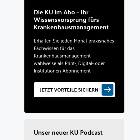
Die KU im Abo – Ihr
Wissensvorsprung fürs
Krankenhausmanagement
Erhalten Sie jeden Monat praxisnahes
Fachwissen für das
Krankenhausmanagement –
wahlweise als Print-, Digital- oder
Institutionen-Abonnement.
JETZT VORTEILE SICHERN!
Unser neuer KU Podcast