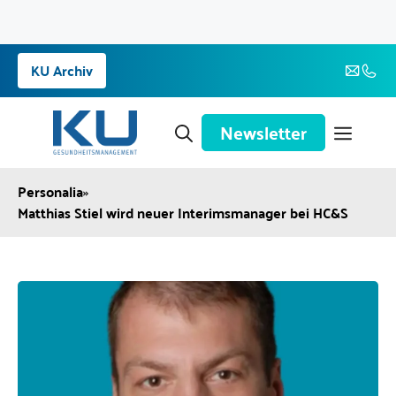
Zum
KU Archiv
Inhalt
springen
Newsletter
Personalia
»
Matthias Stiel wird neuer Interimsmanager bei HC&S