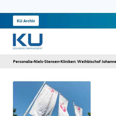
Zum
KU Archiv
Inhalt
springen
Personalia
»
Niels-Stensen-Kliniken: Weihbischof Johann