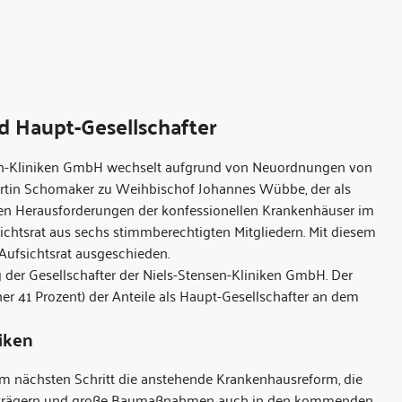
d Haupt-Gesellschafter
nsen-Kliniken GmbH wechselt aufgrund von Neuordnungen von
artin Schomaker zu Weihbischof Johannes Wübbe, der als
 den Herausforderungen der konfessionellen Krankenhäuser im
sichtsrat aus sechs stimmberechtigten Mitgliedern. Mit diesem
Aufsichtsrat ausgeschieden.
g der Gesellschafter der Niels-Stensen-Kliniken GmbH. Der
her 41 Prozent) der Anteile als Haupt-Gesellschafter an dem
iken
m nächsten Schritt die anstehende Krankenhausreform, die
austrägern und große Baumaßnahmen auch in den kommenden