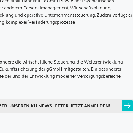
K Fachklinik Hahnknüll gGmbH sowie der Psychiatrischen
ter anderem Personalmanagement, Wirtschaftsplanung,
wicklung und operative Unternehmenssteuerung. Zudem verfügt er
ng komplexer Veränderungsprozesse.
ondere die wirtschaftliche Steuerung, die Weiterentwicklung
he Zukunftssicherung der gGmbH mitgestalten. Ein besonderer
sfelder und der Entwicklung moderner Versorgungsbereiche.
BER UNSEREN KU NEWSLETTER: JETZT ANMELDEN!