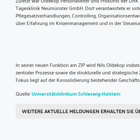
Zuletzt war Oldekop Personalleiter und Prokurist der DR
Tagesklinik Neumünster GmbH. Dort verantwortete er un
Pflegesatzverhandlungen, Controlling, Organisationsent
über Erfahrung im Krisenmanagement und in der Steueru
In seiner neuen Funktion am ZIP wird Nils Oldekop insbes
zentraler Prozesse sowie die strukturelle und strategisc
Fokus liegt auf der Konsolidierung bestehender Geschäft
Quelle:
Universitätsklinikum Schleswig-Holstein
WEITERE AKTUELLE MELDUNGEN ERHALTEN SIE Ü