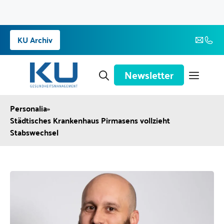
Zum
KU Archiv
Inhalt
springen
Newsletter
Personalia
»
Städtisches Krankenhaus Pirmasens vollzieht
Stabswechsel