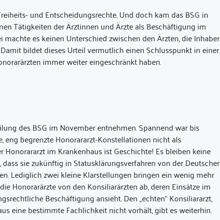
Freiheits- und Entscheidungsrechte. Und doch kam das BSG in
lnen Tätigkeiten der Ärztinnen und Ärzte als Beschäftigung im
i machte es keinen Unterschied zwischen den Ärzten, die Inhaber
Damit bildet dieses Urteil vermutlich einen Schlusspunkt in einer
onorarärzten immer weiter eingeschränkt haben.
eilung des BSG im November entnehmen. Spannend war bis
 eng begrenzte Honorararzt-Konstellationen nicht als
r Honorararzt im Krankenhaus ist Geschichte! Es bleiben keine
 dass sie zukünftig in Statusklärungsverfahren von der Deutsche
n. Lediglich zwei kleine Klarstellungen bringen ein wenig mehr
die Honorarärzte von den Konsiliarärzten ab, deren Einsätze im
srechtliche Beschäftigung ansieht. Den „echten“ Konsiliararzt,
 eine bestimmte Fachlichkeit nicht vorhält, gibt es weiterhin.