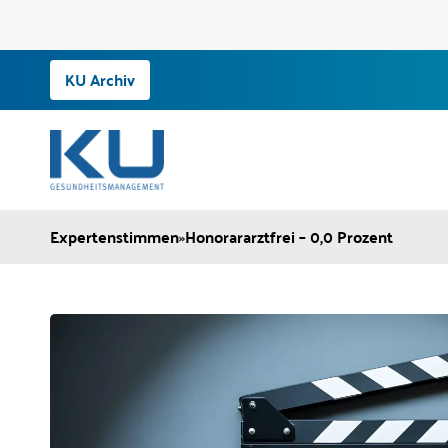
Zum
KU Archiv
Inhalt
springen
Expertenstimmen
»
Honorararztfrei – 0,0 Prozent