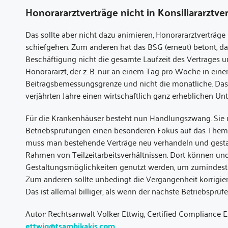
Honorararztverträge nicht in Konsiliararzt
Das sollte aber nicht dazu animieren, Honorararztverträge
schiefgehen. Zum anderen hat das BSG (erneut) betont, da
Beschäftigung nicht die gesamte Laufzeit des Vertrages u
Honorararzt, der z. B. nur an einem Tag pro Woche in einem
Beitragsbemessungsgrenze und nicht die monatliche. Das m
verjährten Jahre einen wirtschaftlich ganz erheblichen Unt
Für die Krankenhäuser besteht nun Handlungszwang. Sie 
Betriebsprüfungen einen besonderen Fokus auf das Thema 
muss man bestehende Verträge neu verhandeln und gestalt
Rahmen von Teilzeitarbeitsverhältnissen. Dort können und 
Gestaltungsmöglichkeiten genutzt werden, um zumindest e
Zum anderen sollte unbedingt die Vergangenheit korrigier
Das ist allemal billiger, als wenn der nächste Betriebsprü
Autor: Rechtsanwalt Volker Ettwig, Certified Compliance 
ettwig@tsambikakis.com