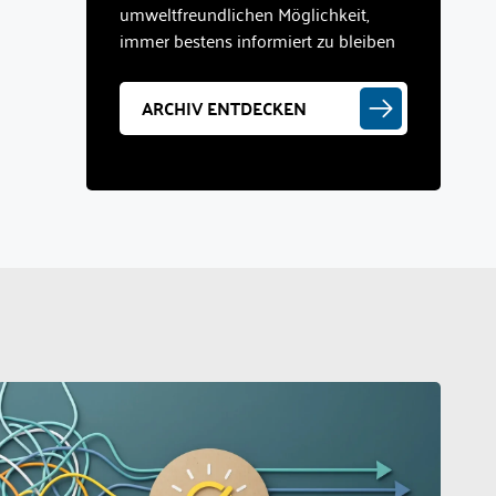
umweltfreundlichen Möglichkeit,
immer bestens informiert zu bleiben
ARCHIV ENTDECKEN