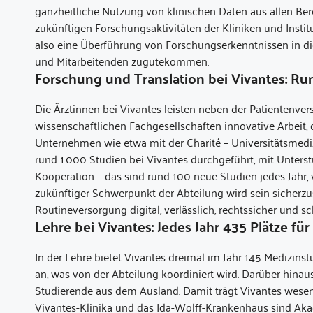
ganzheitliche Nutzung von klinischen Daten aus allen Ber
zukünftigen Forschungsaktivitäten der Kliniken und Instit
also eine Überführung von Forschungserkenntnissen in die
und Mitarbeitenden zugutekommen.
Forschung und Translation bei Vivantes: Run
Die Ärztinnen bei Vivantes leisten neben der Patientenver
wissenschaftlichen Fachgesellschaften innovative Arbeit,
Unternehmen wie etwa mit der Charité – Universitätsmediz
rund 1.000 Studien bei Vivantes durchgeführt, mit Unters
Kooperation – das sind rund 100 neue Studien jedes Jahr, 
zukünftiger Schwerpunkt der Abteilung wird sein sicherzus
Routineversorgung digital, verlässlich, rechtssicher und 
Lehre bei Vivantes: Jedes Jahr 435 Plätze fü
In der Lehre bietet Vivantes dreimal im Jahr 145 Medizinst
an, was von der Abteilung koordiniert wird. Darüber hinau
Studierende aus dem Ausland. Damit trägt Vivantes wesent
Vivantes-Klinika und das Ida-Wolff-Krankenhaus sind Aka