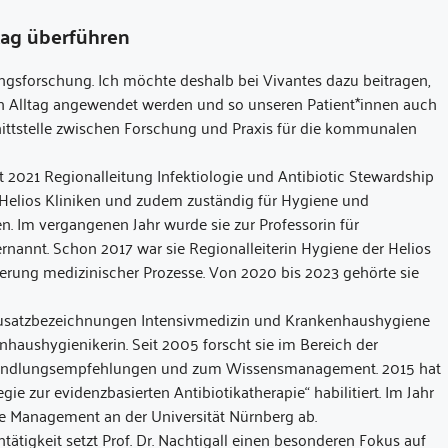
tag überführen
rgungsforschung. Ich möchte deshalb bei Vivantes dazu beitragen,
en Alltag angewendet werden und so unseren Patient*innen auch
ittstelle zwischen Forschung und Praxis für die kommunalen
it 2021 Regionalleitung Infektiologie und Antibiotic Stewardship
 Helios Kliniken und zudem zuständig für Hygiene und
en. Im vergangenen Jahr wurde sie zur Professorin für
ernannt. Schon 2017 war sie Regionalleiterin Hygiene der Helios
sierung medizinischer Prozesse. Von 2020 bis 2023 gehörte sie
en Zusatzbezeichnungen Intensivmedizin und Krankenhaushygiene
enhaushygienikerin. Seit 2005 forscht sie im Bereich der
 Handlungsempfehlungen und zum Wissensmanagement. 2015 hat
 zur evidenzbasierten Antibiotikatherapie“ habilitiert. Im Jahr
re Management an der Universität Nürnberg ab.
ntätigkeit setzt Prof. Dr. Nachtigall einen besonderen Fokus auf