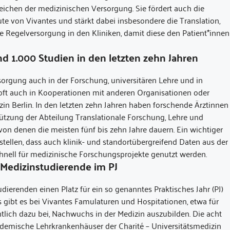
eichen der medizinischen Versorgung. Sie fördert auch die
ute von Vivantes und stärkt dabei insbesondere die Translation,
 Regelversorgung in den Kliniken, damit diese den Patient*innen
d 1.000 Studien in den letzten zehn Jahren
sorgung auch in der Forschung, universitären Lehre und in
 oft auch in Kooperationen mit anderen Organisationen oder
in Berlin. In den letzten zehn Jahren haben forschende Ärztinnen
tützung der Abteilung Translationale Forschung, Lehre und
von denen die meisten fünf bis zehn Jahre dauern. Ein wichtiger
tellen, dass auch klinik- und standortübergreifend Daten aus der
schnell für medizinische Forschungsprojekte genutzt werden.
r Medizinstudierende im PJ
udierenden einen Platz für ein so genanntes Praktisches Jahr (PJ)
s gibt es bei Vivantes Famulaturen und Hospitationen, etwa für
lich dazu bei, Nachwuchs in der Medizin auszubilden. Die acht
demische Lehrkrankenhäuser der Charité – Universitätsmedizin