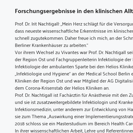
Forschungsergebnisse in den klinischen All
Prof. Dr. Irit Nachtigall: „Mein Herz schlägt für die Verso
dass neueste wissenschaftliche Erkenntnisse im klinisch
schnell zugutekommen. Daher freue ich mich, an der Schn
Berliner Krankenhäuser zu arbeiten.“
Vor ihrem Wechsel zu Vivantes war Prof. Dr. Nachtigall se
der Region Ost und Fachgruppenleiterin Infektiologie der
Infektiologie der ambulanten Sparte bei den Helios Klinik
„Infektiologie und Hygiene“ an der Medical School Berlin 
Kliniken der Region Ost und war Mitglied der AG Digitali
dem Corona-Krisenstab der Helios Kliniken an.
Prof. Dr. Nachtigall ist Fachärztin für Anästhesie mit d
und sie ist zusatzweitergebildete Infektiologin und Krank
Infektionsmedizin, unter anderem zur Entwicklung von
sie zum Thema „Auswirkung einer Implementierungsstrategie
2018 schloss sie ein Masterstudium im Bereich Health Ca
In ihrer wissenschaftlichen Arbeit, Lehre und Referentinne