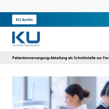
Zum
KU Archiv
Inhalt
springen
Patientenversorgung
»
Abteilung als Schnittstelle zur Fo