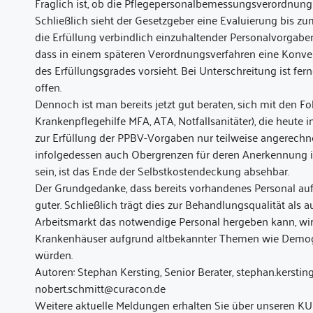
Fraglich ist, ob die Pflegepersonalbemessungsverordnung
Schließlich sieht der Gesetzgeber eine Evaluierung bis zu
die Erfüllung verbindlich einzuhaltender Personalvorgabe
dass in einem späteren Verordnungsverfahren eine Konve
des Erfüllungsgrades vorsieht. Bei Unterschreitung ist fer
offen.
Dennoch ist man bereits jetzt gut beraten, sich mit den Fol
Krankenpflegehilfe MFA, ATA, Notfallsanitäter), die heute
zur Erfüllung der PPBV-Vorgaben nur teilweise angerechne
infolgedessen auch Obergrenzen für deren Anerkennung im
sein, ist das Ende der Selbstkostendeckung absehbar.
Der Grundgedanke, dass bereits vorhandenes Personal auf B
guter. Schließlich trägt dies zur Behandlungsqualität als a
Arbeitsmarkt das notwendige Personal hergeben kann, wird
Krankenhäuser aufgrund altbekannter Themen wie Demogra
würden.
Autoren: Stephan Kersting, Senior Berater, stephan.kerst
nobert.schmitt@curacon.de
Weitere aktuelle Meldungen erhalten Sie über unseren KU