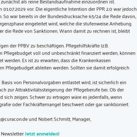
 zunächst als reine Bestandsaufnahme einzuordnen ist.
m 01.07.2029 vor. Die eigentliche Intention der PPR 2.0 war jedoch
n. So war bereits in der Bundesdrucksache 65/24 die Rede davon,
rgenzphase eingeleitet wird, welche die stufenweise Anhebung
ner die Rede von Sanktionen. Wann damit zu rechnen ist, bleibt
gen der PPBV zu beschäftigen. Pflegehilfskräfte (z.B.
 im Pflegebudget voll und unbeschränkt finanziert werden, können
t werden. Es ist zu erwarten, dass die Krankenkassen
 Pflegebudget ableiten werden. Sollten sie damit erfolgreich
asis von Personalvorgaben entlastet wird, ist sicherlich ein
uch zur Attraktivitätssteigerung der Pflegeberufe bei. Ob der
 sich zeigen. Schwer zu ertragen wäre es jedenfalls, wenn
fie oder Fachkräftemangel beschwert oder gar sanktioniert
ing@curacon.de und Nobert Schmitt, Manager,
 Newsletter:
Jetzt anmelden!