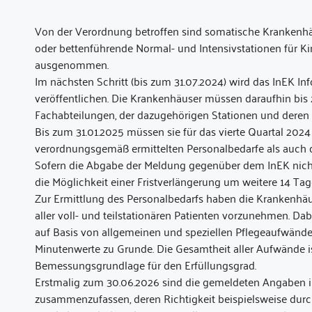
Von der Verordnung betroffen sind somatische Krankenhä
oder bettenführende Normal- und Intensivstationen für K
ausgenommen.
Im nächsten Schritt (bis zum 31.07.2024) wird das InEK 
veröffentlichen. Die Krankenhäuser müssen daraufhin b
Fachabteilungen, der dazugehörigen Stationen und deren 
Bis zum 31.01.2025 müssen sie für das vierte Quartal 202
verordnungsgemäß ermittelten Personalbedarfe als auch d
Sofern die Abgabe der Meldung gegenüber dem InEK nicht
die Möglichkeit einer Fristverlängerung um weitere 14 Tag
Zur Ermittlung des Personalbedarfs haben die Krankenhäu
aller voll- und teilstationären Patienten vorzunehmen. Da
auf Basis von allgemeinen und speziellen Pflegeaufwände
Minutenwerte zu Grunde. Die Gesamtheit aller Aufwände i
Bemessungsgrundlage für den Erfüllungsgrad.
Erstmalig zum 30.06.2026 sind die gemeldeten Angaben 
zusammenzufassen, deren Richtigkeit beispielsweise durch 