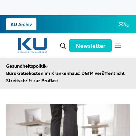
Zum
KU Archiv
Inhalt
springen
Newsletter
Gesundheitspolitik
»
Bürokratiekosten im Krankenhaus: DGfM veröffentlicht
Streitschrift zur Prüflast