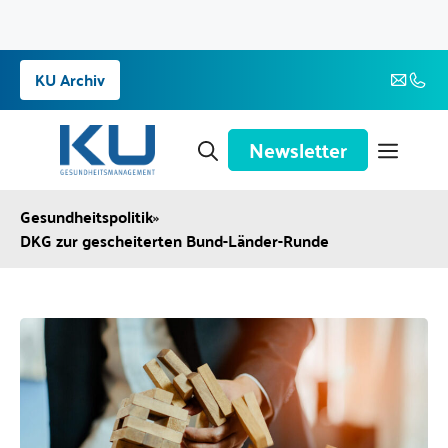
Zum
KU Archiv
Inhalt
springen
Newsletter
Gesundheitspolitik
»
DKG zur gescheiterten Bund-Länder-Runde