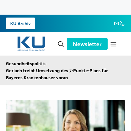
Zum
KU Archiv
Inhalt
springen
Newsletter
Gesundheitspolitik
»
Gerlach treibt Umsetzung des 7-Punkte-Plans für
Bayerns Krankenhäuser voran