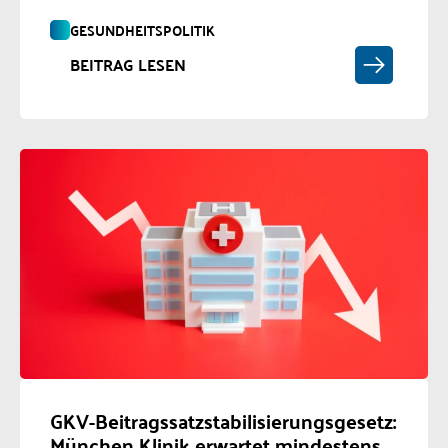
GESUNDHEITSPOLITIK
BEITRAG LESEN
GKV-Beitragssatzstabilisierungsgesetz:
München Klinik erwartet mindestens