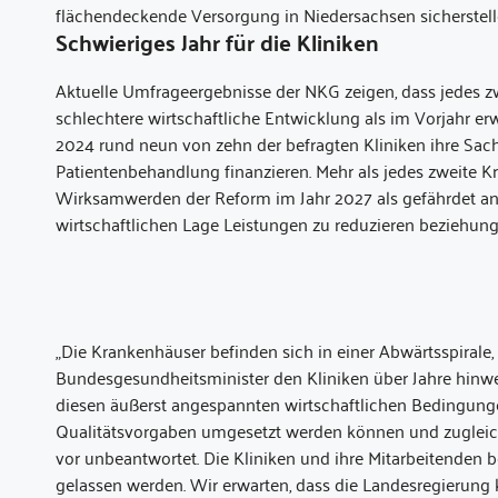
flächendeckende Versorgung in Niedersachsen sicherstelle
Schwieriges Jahr für die Kliniken
Aktuelle Umfrageergebnisse der NKG zeigen, dass jedes z
schlechtere wirtschaftliche Entwicklung als im Vorjahr e
2024 rund neun von zehn der befragten Kliniken ihre Sac
Patientenbehandlung finanzieren. Mehr als jedes zweite Kr
Wirksamwerden der Reform im Jahr 2027 als gefährdet an. 
wirtschaftlichen Lage Leistungen zu reduzieren beziehu
„Die Krankenhäuser befinden sich in einer Abwärtsspirale, 
Bundesgesundheitsminister den Kliniken über Jahre hinweg
diesen äußerst angespannten wirtschaftlichen Bedingungen
Qualitätsvorgaben umgesetzt werden können und zugleich 
vor unbeantwortet. Die Kliniken und ihre Mitarbeitenden be
gelassen werden. Wir erwarten, dass die Landesregierung 