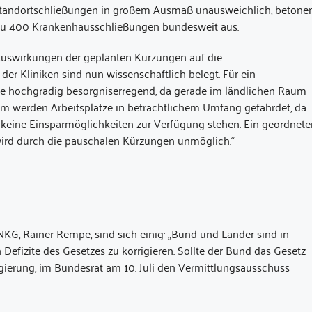
d Standortschließungen in großem Ausmaß unausweichlich, betone
is zu 400 Krankenhausschließungen bundesweit aus.
 Auswirkungen der geplanten Kürzungen auf die
r Kliniken sind nun wissenschaftlich belegt. Für ein
se hochgradig besorgniserregend, da gerade im ländlichen Raum
em werden Arbeitsplätze in beträchtlichem Umfang gefährdet, da
keine Einsparmöglichkeiten zur Verfügung stehen. Ein geordnete
rd durch die pauschalen Kürzungen unmöglich.“
KG, Rainer Rempe, sind sich einig: „Bund und Länder sind in
Defizite des Gesetzes zu korrigieren. Sollte der Bund das Gesetz
gierung, im Bundesrat am 10. Juli den Vermittlungsausschuss