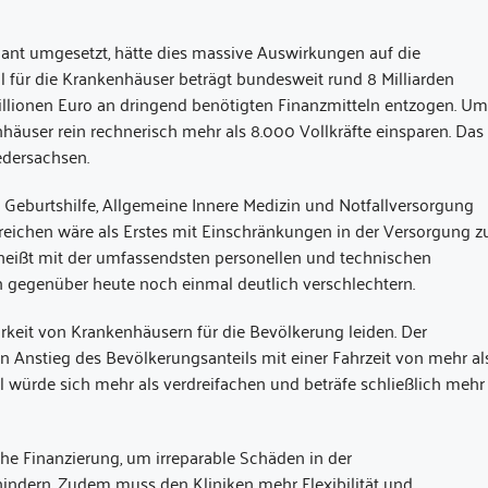
nt umgesetzt, hätte dies massive Auswirkungen auf die
 für die Krankenhäuser beträgt bundesweit rund 8 Milliarden
llionen Euro an dringend benötigten Finanzmitteln entzogen. Um
häuser rein rechnerisch mehr als 8.000 Vollkräfte einsparen. Das
edersachsen.
ie Geburtshilfe, Allgemeine Innere Medizin und Notfallversorgung
reichen wäre als Erstes mit Einschränkungen in der Versorgung z
as heißt mit der umfassendsten personellen und technischen
on gegenüber heute noch einmal deutlich verschlechtern.
keit von Krankenhäusern für die Bevölkerung leiden. Der
n Anstieg des Bevölkerungsanteils mit einer Fahrzeit von mehr al
würde sich mehr als verdreifachen und beträfe schließlich mehr
e Finanzierung, um irreparable Schäden in der
indern. Zudem muss den Kliniken mehr Flexibilität und