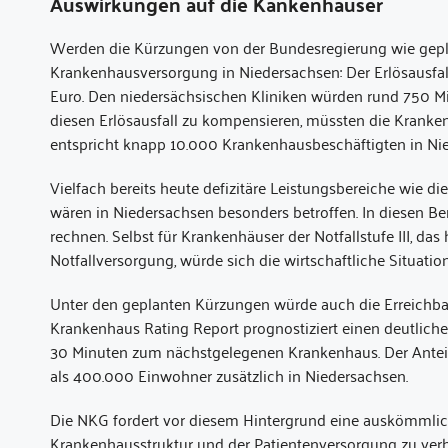
Auswirkungen auf die Kankenhäuser
Werden die Kürzungen von der Bundesregierung wie gepla
Krankenhausversorgung in Niedersachsen: Der Erlösausfall
Euro. Den niedersächsischen Kliniken würden rund 750 Mi
diesen Erlösausfall zu kompensieren, müssten die Kranken
entspricht knapp 10.000 Krankenhausbeschäftigten in Ni
Vielfach bereits heute defizitäre Leistungsbereiche wie d
wären in Niedersachsen besonders betroffen. In diesen Be
rechnen. Selbst für Krankenhäuser der Notfallstufe III, d
Notfallversorgung, würde sich die wirtschaftliche Situati
Unter den geplanten Kürzungen würde auch die Erreichbar
Krankenhaus Rating Report prognostiziert einen deutliche
30 Minuten zum nächstgelegenen Krankenhaus. Der Anteil 
als 400.000 Einwohner zusätzlich in Niedersachsen.
Die NKG fordert vor diesem Hintergrund eine auskömmlich
Krankenhausstruktur und der Patientenversorgung zu verh