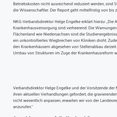
Betriebskosten nicht ausreichend reduziert werden, sin
die Wissenschaftler. Der Report geht mittelfristig von b
NKG-Verbandsdirektor Helge Engelke erklärt hierzu: „Die
Krankenhausversorgung sind verheerend. Die Warnungen de
Flächenland wie Niedersachsen sind die Studienergebnis
ein unkontrolliertes Wegbrechen von Kliniken droht. Zud
den Krankenhäusern abgesehen von Stellenabbau derzeit 
Umbau von Strukturen im Zuge der Krankenhausreform wi
Verbandsdirektor Helge Engelke und der Vorsitzende der N
ihren aktuellen Verhandlungen gefordert, die gravierenden 
nicht wesentlich anpassen, erwarten wir von der Landesre
anzurufen.“