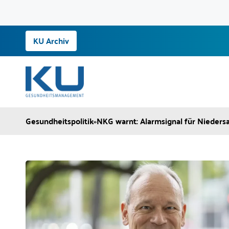
Zum
KU Archiv
Inhalt
springen
Gesundheitspolitik
»
NKG warnt: Alarmsignal für Nieder