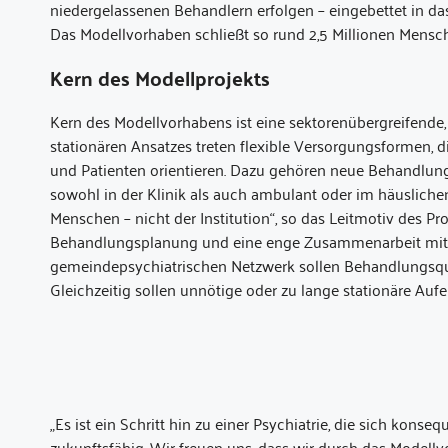
niedergelassenen Behandlern erfolgen – eingebettet in 
Das Modellvorhaben schließt so rund 2,5 Millionen Mensc
Kern des Modellprojekts
Kern des Modellvorhabens ist eine sektorenübergreifende,
stationären Ansatzes treten flexible Versorgungsformen, d
und Patienten orientieren. Dazu gehören neue Behandlun
sowohl in der Klinik als auch ambulant oder im häusliche
Menschen – nicht der Institution“, so das Leitmotiv des P
Behandlungsplanung und eine enge Zusammenarbeit mit 
gemeindepsychiatrischen Netzwerk sollen Behandlungsqual
Gleichzeitig sollen unnötige oder zu lange stationäre Auf
„Es ist ein Schritt hin zu einer Psychiatrie, die sich konse
zukunftsfähig. Wir freuen uns, dass wir durch das Modellvor