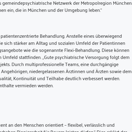
das gemeindepsychiatrische Netzwerk der Metropolregion München
hen ein, die in München und der Umgebung leben.“
 patientenzentrierte Behandlung. Anstelle eines überwiegend
ie sich stärker am Alltag und sozialen Umfeld der Patientinnen
gsangebote wie die sogenannte Flexi-Behandlung. Diese können
n Umfeld stattfinden. „Gute psychiatrische Versorgung folgt dem
rojekts. Durch multiprofessionelle Teams, eine durchgängige
Angehörigen, niedergelassenen Ärztinnen und Ärzten sowie dem
ität, Kontinuität und Teilhabe deutlich verbessert werden.
enthalte vermieden werden.
quent an den Menschen orientiert – flexibel, verlässlich und
haben Pionierarbeit für Bayern leisten dürfen.“ Dies erklärt der