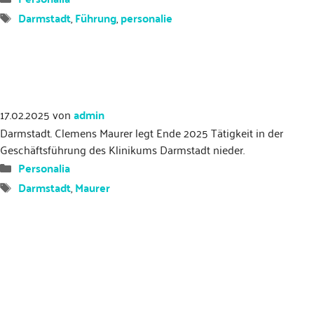
Schlagwörter
Darmstadt
,
Führung
,
personalie
17.02.2025
von
admin
Darmstadt. Clemens Maurer legt Ende 2025 Tätigkeit in der
Geschäftsführung des Klinikums Darmstadt nieder.
Kategorien
Personalia
Schlagwörter
Darmstadt
,
Maurer