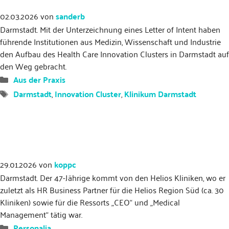
02.03.2026
von
sanderb
Darmstadt. Mit der Unterzeichnung eines Letter of Intent haben
führende Institutionen aus Medizin, Wissenschaft und Industrie
den Aufbau des Health Care Innovation Clusters in Darmstadt auf
den Weg gebracht.
Kategorien
Aus der Praxis
Schlagwörter
Darmstadt
,
Innovation Cluster
,
Klinikum Darmstadt
29.01.2026
von
koppc
Darmstadt. Der 47-Jährige kommt von den Helios Kliniken, wo er
zuletzt als HR Business Partner für die Helios Region Süd (ca. 30
Kliniken) sowie für die Ressorts „CEO“ und „Medical
Management“ tätig war.
Kategorien
Personalia