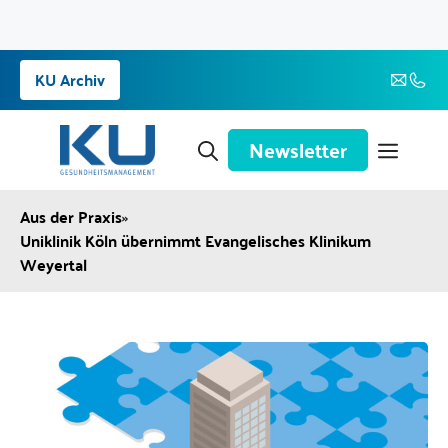
Zum
KU Archiv
Inhalt
springen
Newsletter
Aus der Praxis
»
Uniklinik Köln übernimmt Evangelisches Klinikum
Weyertal