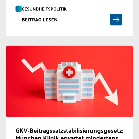
GESUNDHEITSPOLITIK
BEITRAG LESEN
GKV-Beitragssatzstabilisierungsgesetz:
München Klinik erwartet mindestens