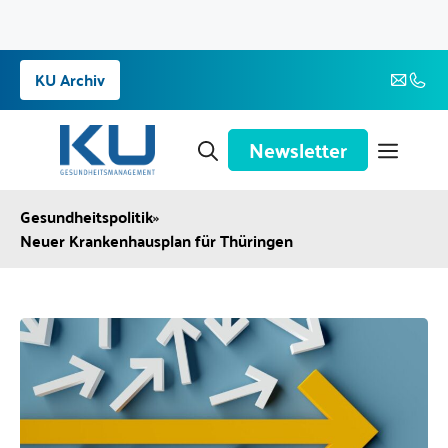
Zum
KU Archiv
Inhalt
springen
Newsletter
Gesundheitspolitik
»
Neuer Krankenhausplan für Thüringen