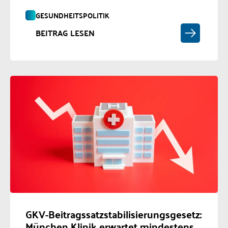
GESUNDHEITSPOLITIK
BEITRAG LESEN
GKV-Beitragssatzstabilisierungsgesetz:
München Klinik erwartet mindestens